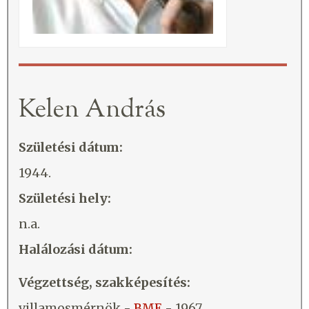
Kelen András
Születési dátum:
1944.
Születési hely:
n.a.
Halálozási dátum:
Végzettség, szakképesítés:
villamosmérnök -
BME
- 1967.