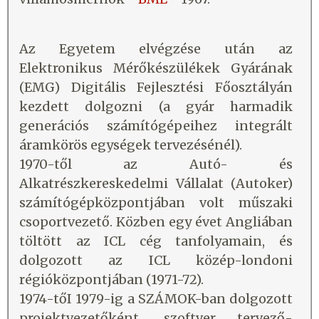
Az Egyetem elvégzése után az
Elektronikus Mérőkészülékek Gyárának
(EMG) Digitális Fejlesztési Főosztályán
kezdett dolgozni (a gyár harmadik
generációs számítógépeihez integrált
áramkörös egységek tervezésénél).
1970-től az Autó- és
Alkatrészkereskedelmi Vállalat (Autoker)
számítógépközpontjában volt műszaki
csoportvezető. Közben egy évet Angliában
töltött az ICL cég tanfolyamain, és
dolgozott az ICL közép-londoni
régióközpontjában (1971-72).
1974-tőI 1979-ig a SZÁMOK-ban dolgozott
projektvezetőként, szoftver tervező-