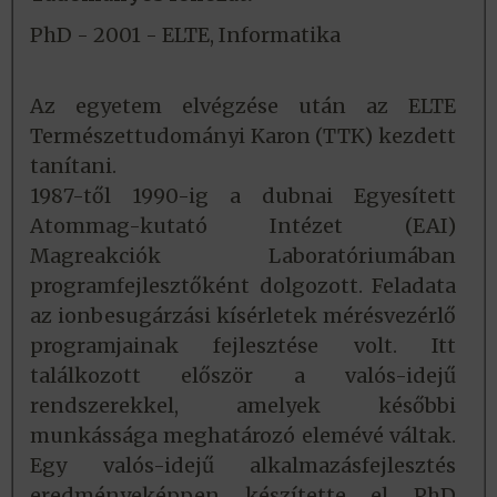
PhD - 2001 - ELTE, Informatika
Az egyetem elvégzése után az ELTE
Természettudományi Karon (TTK) kezdett
tanítani.
1987-től 1990-ig a dubnai Egyesített
Atommag-kutató Intézet (EAI)
Magreakciók Laboratóriumában
programfejlesztőként dolgozott. Feladata
az ionbesugárzási kísérletek mérésvezérlő
programjainak fejlesztése volt. Itt
találkozott először a valós-idejű
rendszerekkel, amelyek későbbi
munkássága meghatározó elemévé váltak.
Egy valós-idejű alkalmazásfejlesztés
eredményeképpen készítette el PhD