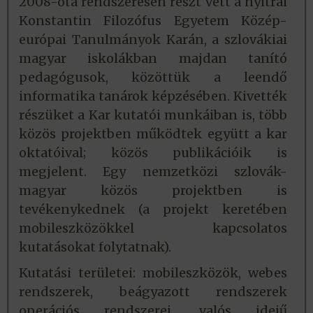
2008-óta rendszeresen részt vett
a nyitrai
Konstantin Filozófus Egyetem Közép-
európai Tanulmányok Karán, a szlovákiai
magyar iskolákban majdan tanító
pedagógusok, közöttük a leendő
informatika tanárok képzésében. Kivették
részüket a Kar kutatói munkáiban is, több
közös projektben működtek együtt a kar
oktatóival; közös publikációik is
megjelent. Egy nemzetközi szlovák-
magyar közös projektben is
tevékenykednek (a projekt keretében
mobileszközökkel kapcsolatos
kutatásokat folytatnak).
Kutatási területei: mobileszközök, webes
rendszerek, beágyazott rendszerek
operációs rendszerei, valós idejű