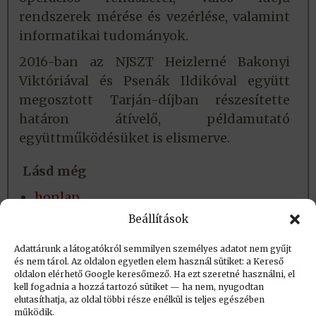
rendszerek mérése és vezérlése, valamint
informatikai tudományok.
2016-ban az NJSZT Heizlerné Bakonyi
Viktóriával és Psenák Ildikóval együtt
megosztott Tarján-díjban részesítette
határon átívelő, példamutató
együttműködésüket is elismerve.
Lásd még
honlap
közlemények
Beállítások
ODT személyi adatlap
Adattárunk a látogatókról semmilyen személyes adatot nem gyűjt
és nem tárol. Az oldalon egyetlen elem használ sütiket: a Kereső
oldalon elérhető Google keresőmező. Ha ezt szeretné használni, el
Létrehozva: 2019.08.28. 09:24
kell fogadnia a hozzá tartozó sütiket — ha nem, nyugodtan
elutasíthatja, az oldal többi része enélkül is teljes egészében
Utolsó módosítás: 2024.03.30. 22:17
működik.