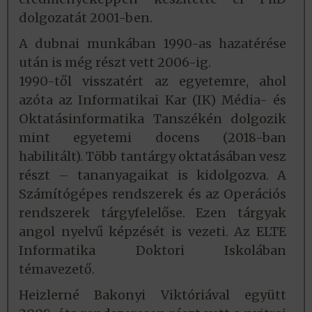
dolgozatát 2001-ben.
A dubnai munkában 1990-as hazatérése
után is még részt vett 2006-ig.
1990-től visszatért az egyetemre, ahol
azóta az Informatikai Kar (IK) Média- és
Oktatásinformatika Tanszékén dolgozik
mint egyetemi docens (2018-ban
habilitált). Több tantárgy oktatásában vesz
részt – tananyagaikat is kidolgozva. A
Számítógépes rendszerek és az Operációs
rendszerek tárgyfelelőse. Ezen tárgyak
angol nyelvű képzését is vezeti. Az ELTE
Informatika Doktori Iskolában
témavezető.
Heizlerné Bakonyi Viktóriával együtt