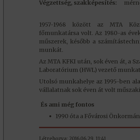
Végzettség, szakképesítés:
mérn
1957-1968 között az MTA Közp
főmunkatársa volt. Az 1980-as éve
műszerek, később a számítástechnik
munkát.
Az MTA KFKI után, sok éven át, a S
Laboratórium (HWL) vezető munkatá
Utolsó munkahelye az 1995-ben ala
vállalatnak sok éven át volt műszaki
És ami még fontos
1990 óta a Fővárosi Önkormány
Létrehozva: 2016.06.29. 11:41