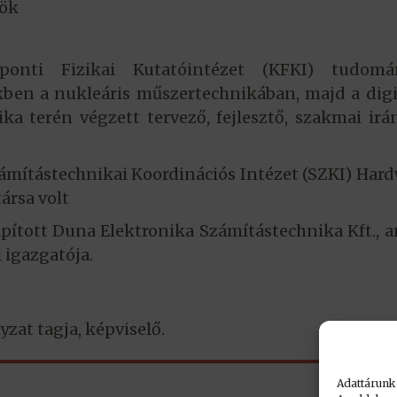
ök
onti Fizikai Kutatóintézet (KFKI) tudomá
kben a nukleáris műszertechnikában, majd a digi
a terén végzett tervező, fejlesztő, szakmai irá
zámítástechnikai Koordinációs Intézet (SZKI) Har
rsa volt
pított Duna Elektronika Számítástechnika Kft., 
 igazgatója.
zat tagja, képviselő.
Adattárunk