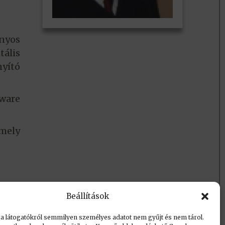
nyos
tális
nyító
dware
amely
Beállítások
 a látogatókról semmilyen személyes adatot nem gyűjt és nem tárol.