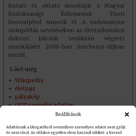
Kutató és oktató munkáját a Magyar
Köztársasági Érdemrend Tiszti
Keresztjével ismerik el. A tudományos
utánpótlás nevelésében az élettudományi
doktori iskolák területén végzett
munkájáért 2006-ban Széchenyi-díjban
részül.
Lásd még
Wikipedia
életrajz
pályakép
ODT személyi adatlap
nekrológ (Alkalmazott Matematikai
Beállítások
Lapok)
Adattárunk a látogatókról semmilyen személyes adatot nem gyűjt
és nem tárol. Az oldalon egyetlen elem használ sütiket: a Kereső