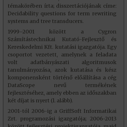
témakörében írta; disszertációjának címe:
Decidability questions for term rewriting
systems and tree transducers.
1999–2001 között a Cygron
Számítástechnikai Kutató-Fejlesztő és
Kereskedelmi Kft. kutatási igazgatója. Egy
csoportot vezetett, amelynek a feladata
volt adatbányászati algoritmusok
tanulmányozása, azok kutatása és kész
komponensként történő előállítása a cég
DataScope nevű termékének
fejlesztéséhez, amely ebben az időszakban
két díjat is nyert (l. alább).
2001-tól 2006-ig a GriffSoft Informatikai
Zrt. programozási igazgatója; 2006-2013
között fejlesztési projektigazgatója, majd