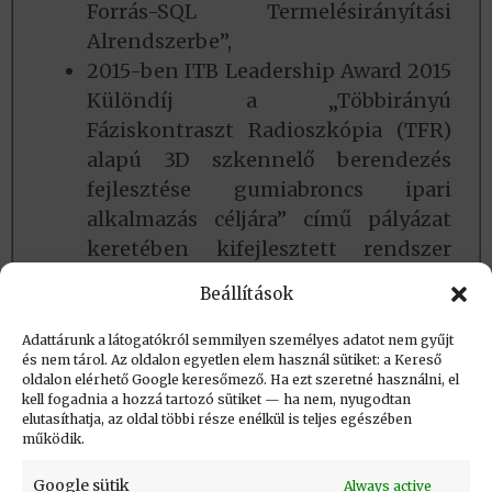
Forrás-SQL Termelésirányítási
Alrendszerbe”,
2015-ben ITB Leadership Award 2015
Különdíj a „Többirányú
Fáziskontraszt Radioszkópia (TFR)
alapú 3D szkennelő berendezés
fejlesztése gumiabroncs ipari
alkalmazás céljára” című pályázat
keretében kifejlesztett rendszer
elismeréseként.
Beállítások
.
Adattárunk a látogatókról semmilyen személyes adatot nem gyűjt
és nem tárol. Az oldalon egyetlen elem használ sütiket: a Kereső
oldalon elérhető Google keresőmező. Ha ezt szeretné használni, el
Létrehozva: 2018.07.17. 10:12
kell fogadnia a hozzá tartozó sütiket — ha nem, nyugodtan
elutasíthatja, az oldal többi része enélkül is teljes egészében
Utolsó módosítás: 2026.03.26. 11:24
működik.
Google sütik
Always active