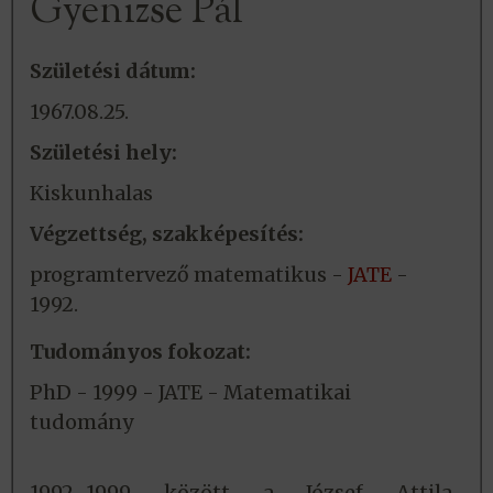
Gyenizse Pál
Születési dátum:
1967.08.25.
Születési hely:
Kiskunhalas
Végzettség, szakképesítés:
programtervező matematikus -
JATE
-
1992.
Tudományos fokozat:
PhD - 1999 - JATE - Matematikai
tudomány
1992–1999 között a József Attila