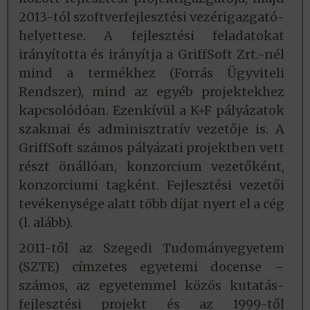
2013-tól szoftverfejlesztési vezérigazgató-
helyettese. A fejlesztési feladatokat
irányította és irányítja a GriffSoft Zrt.-nél
mind a termékhez (Forrás Ügyviteli
Rendszer), mind az egyéb projektekhez
kapcsolódóan. Ezenkívül a K+F pályázatok
szakmai és adminisztratív vezetője is. A
GriffSoft számos pályázati projektben vett
részt önállóan, konzorcium vezetőként,
konzorciumi tagként. Fejlesztési vezetői
tevékenysége alatt több díjat nyert el a cég
(l. alább).
2011-től az Szegedi Tudományegyetem
(SZTE) címzetes egyetemi docense –
számos, az egyetemmel közös kutatás-
fejlesztési projekt és az 1999-től