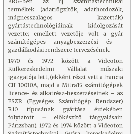
BRG-ben az új számítástechnikai
termékek (adatrögzítők, adathordozók,
mágnesszalagos kazetták)
gyártástechnológiáinak kidolgozását
vezette; emellett vezetője volt a gyár
számítógépes anyagbeszerzési és -
gazdálkodási rendszere tervezésének.
1970 és 1972 között a Videoton
Külkereskedelmi Vállalat műszaki
igazgatója lett, (ekként részt vett a francia
CII 10010A, majd a Mitra15 számítógépek
licence- és alkatrész-beszerzéseinek – az
ESZR (Egységes Számítógép Rendszer)
R10 típusának gyártása érdekében
folytatott – előkészítő tárgyalásain
Párizsban). 1972 és 1974 között a Videoton
Számítástechnikai Gyára kereskedelmi