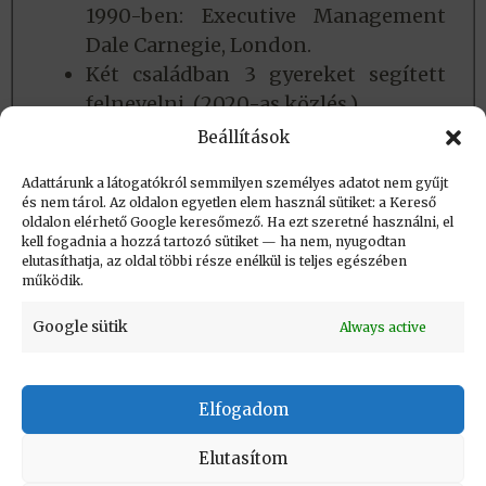
1990-ben: Executive Management
Dale Carnegie, London.
Két családban 3 gyereket segített
felnevelni. (2020-as közlés.)
Hobbik: tenisz, kerékpározás, evezés,
Beállítások
kajakozás.
Adattárunk a látogatókról semmilyen személyes adatot nem gyűjt
és nem tárol. Az oldalon egyetlen elem használ sütiket: a Kereső
oldalon elérhető Google keresőmező. Ha ezt szeretné használni, el
Létrehozva: 2020.05.31. 19:12
kell fogadnia a hozzá tartozó sütiket — ha nem, nyugodtan
elutasíthatja, az oldal többi része enélkül is teljes egészében
Utolsó módosítás: 2024.02.03. 10:07
működik.
Google sütik
Always active
Elfogadom
KAPCSOLAT
|
Impresszum
|
Felhasználási
feltételek
|
Adatvédelmi tájékoztató
Elutasítom