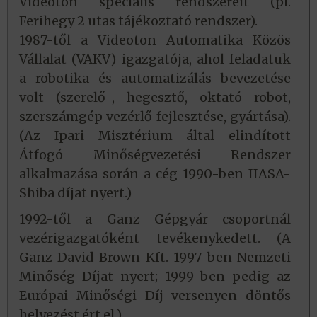
Videoton speciális rendszereit (pl.
Ferihegy 2 utas tájékoztató rendszer).
1987-től a Videoton Automatika Közös
Vállalat (VAKV) igazgatója, ahol feladatuk
a robotika és automatizálás bevezetése
volt (szerelő-, hegesztő, oktató robot,
szerszámgép vezérlő fejlesztése, gyártása).
(Az Ipari Misztérium által elindított
Átfogó Minőségvezetési Rendszer
alkalmazása során a cég 1990-ben IIASA-
Shiba díjat nyert.)
1992-től a Ganz Gépgyár csoportnál
vezérigazgatóként tevékenykedett. (A
Ganz David Brown Kft. 1997-ben Nemzeti
Minőség Díjat nyert; 1999-ben pedig az
Európai Minőségi Díj versenyen döntős
helyezést ért el.)