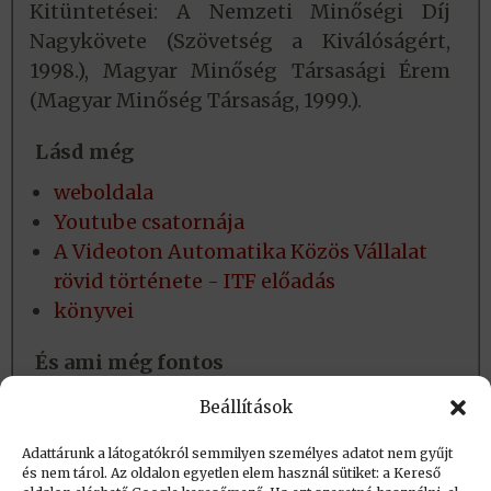
Kitüntetései: A Nemzeti Minőségi Díj
Nagykövete (Szövetség a Kiválóságért,
1998.), Magyar Minőség Társasági Érem
(Magyar Minőség Társaság, 1999.).
Lásd még
weboldala
Youtube csatornája
A Videoton Automatika Közös Vállalat
rövid története - ITF előadás
könyvei
És ami még fontos
Hobbijai: fényképezés, videózás,
Beállítások
horgászat, filmek
Adattárunk a látogatókról semmilyen személyes adatot nem gyűjt
és nem tárol. Az oldalon egyetlen elem használ sütiket: a Kereső