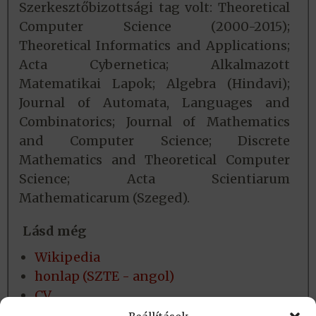
Szerkesztőbizottsági tag volt: Theoretical
Computer Science (2000-2015);
Theoretical Informatics and Applications;
Acta Cybernetica; Alkalmazott
Matematikai Lapok; Algebra (Hindavi);
Journal of Automata, Languages and
Combinatorics; Journal of Mathematics
and Computer Science; Discrete
Mathematics and Theoretical Computer
Science; Acta Scientiarum
Mathematicarum (Szeged).
Lásd még
Wikipedia
honlap (SZTE - angol)
CV
közlemények