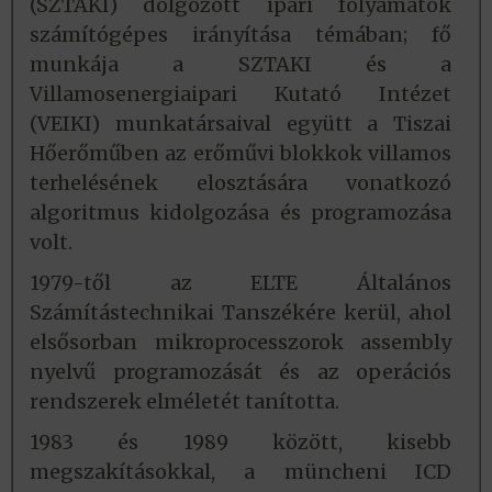
(SZTAKI) dolgozott ipari folyamatok
számítógépes irányítása témában; fő
munkája a SZTAKI és a
Villamosenergiaipari Kutató Intézet
(VEIKI) munkatársaival együtt a Tiszai
Hőerőműben az erőművi blokkok villamos
terhelésének elosztására vonatkozó
algoritmus kidolgozása és programozása
volt.
1979-től az ELTE Általános
Számítástechnikai Tanszékére kerül, ahol
elsősorban mikroprocesszorok assembly
nyelvű programozását és az operációs
rendszerek elméletét tanította.
1983 és 1989 között, kisebb
megszakításokkal, a müncheni ICD