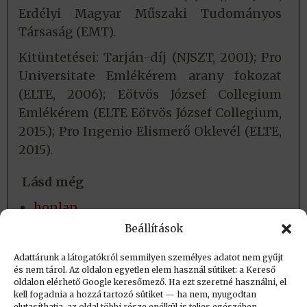
Erdélyi Magyar Műszaki Tudományos
Társaság (EMT).
Kitüntetései: Tarján-díj (NJSZT, 2001); Pro
Universitate Emlékérem arany fokozat
(ELTE, 2006); Eötvös József Collegium
Emlékérem (ELTE Eötvös József Collegium,
2015.); Pro Ingenio Elismerő Oklevél (ELTE,
2015).
Lásd még
honlap
közlemények
Beállítások
ODT személyi adatlap
Adattárunk a látogatókról semmilyen személyes adatot nem gyűjt
és nem tárol. Az oldalon egyetlen elem használ sütiket: a Kereső
oldalon elérhető Google keresőmező. Ha ezt szeretné használni, el
Létrehozva: 2018.04.14. 10:26
kell fogadnia a hozzá tartozó sütiket — ha nem, nyugodtan
elutasíthatja, az oldal többi része enélkül is teljes egészében