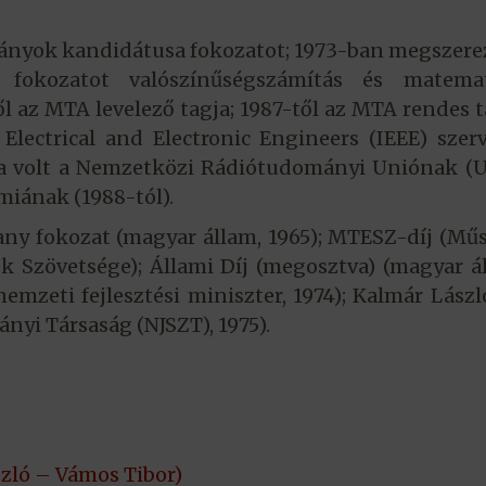
ányok kandidátusa fokozatot; 1973-ban megszere
fokozatot valószínűségszámítás és matemat
 az MTA levelező tagja; 1987-től az MTA rendes t
Electrical and Electronic Engineers (IEEE) szer
gja volt a Nemzetközi Rádiótudományi Uniónak (
iának (1988-tól).
ny fokozat (magyar állam, 1965); MTESZ-díj (Mű
 Szövetsége); Állami Díj (megosztva) (magyar á
mzeti fejlesztési miniszter, 1974); Kalmár Lászl
i Társaság (NJSZT), 1975).
szló – Vámos Tibor)