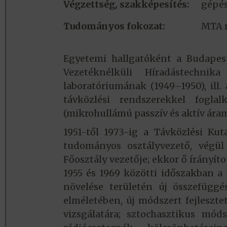
Végzettség, szakképesítés:
gépé
Tudományos fokozat:
MTA r
Egyetemi hallgatóként a Budapest
Vezetéknélküli Híradástechnik
laboratóriumának (1949–1950), ill
távközlési rendszerekkel foglal
(mikrohullámú passzív és aktív áram
1951-től 1973-ig a Távközlési K
tudományos osztályvezető, végül
Főosztály vezetője; ekkor ő írányít
1955 és 1969 közötti időszakban a
növelése területén új összefüggés
elméletében, új módszert fejleszte
vizsgálatára; sztochasztikus mód