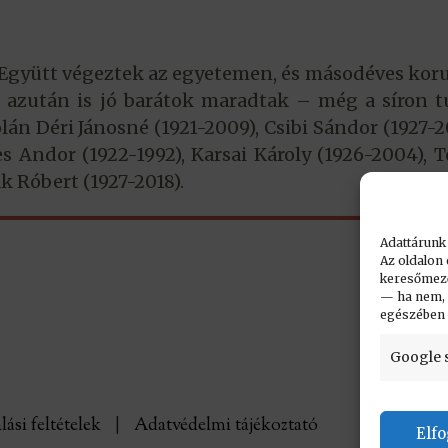
. Együtt végeztek az egyetemen, és másodéves kor
; azután is jó barátok maradtak – még a síron tú
olán Déri Jánosné (1921-2009), Csibi Sándor (1927-2
es Andor (1922-1992), Karsai Károly (1926-2004), 
k Róbert (1927-2018).
Adattárunk
Az oldalon 
keresőmező.
— ha nem, n
egészében
Google 
lási feltételek
|
Adatvédelmi tájékoztató
Elf