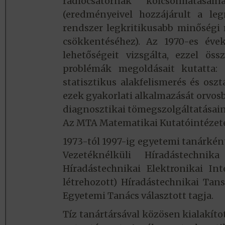
rádiócsatornák kölcsönhatása
(eredményeivel hozzájárult a leg
rendszer legkritikusabb minőségi 
csökkentéséhez). Az 1970-es éve
lehetőségeit vizsgálta, ezzel öss
problémák megoldásait kutatta: 
statisztikus alakfelismerés és osz
ezek gyakorlati alkalmazását orvosb
diagnosztikai tömegszolgáltatásain
Az MTA Matematikai Kutatóintézete
1973-tól 1997-ig egyetemi tanárként
Vezetéknélküli Híradástechnik
Híradástechnikai Elektronikai Int
létrehozott) Híradástechnikai Tans
Egyetemi Tanács választott tagja.
Tíz tanártársával közösen kialakíto