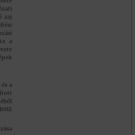
sére
zati
ő zaj
tési
ozási
ta a
yezte
gépek
 és a
tott
léből
A BME
ozása