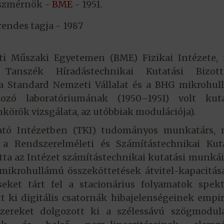
szmérnök -
BME
- 1951.
endes tagja - 1987
i Műszaki Egyetemen (BME) Fizikai Intézete, i
a Tanszék Híradástechnikai Kutatási Bizott
. a Standard Nemzeti Vállalat és a BHG mikrohu
kozó laboratóriumának (1950–1951) volt kuta
körök vizsgálata, az utóbbiak modulációja).
utató Intézetben (TKI) tudományos munkatárs, 
 a Rendszerelméleti és Számítástechnikai Kuta
otta az Intézet számítástechnikai kutatási munkái
 mikrohullámú összeköttetések átvitel-kapacitá
eket tárt fel a stacionárius folyamatok spekt
tt ki digitális csatornák hibajelenségeinek empi
szereket dolgozott ki a szélessávú szögmodulá