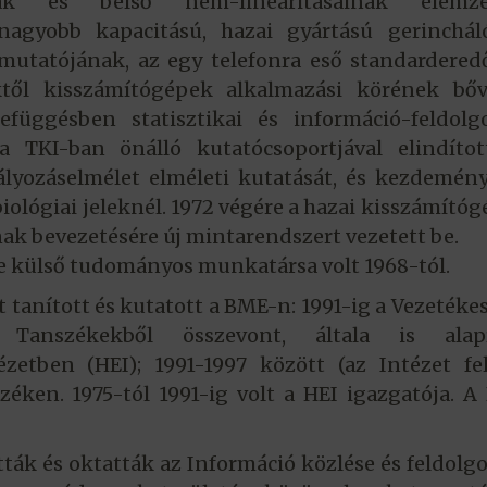
inak és belső nem-linearitásainak elemzé
nagyobb kapacitású, hazai gyártású gerincháló
mutatójának, az egy telefonra eső standardered
ktől kisszámítógépek alkalmazási körének bőví
zefüggésben statisztikai és információ-feldolg
a TKI-ban önálló kutatócsoportjával elindítot
tályozáselmélet elméleti kutatását, és kezdemén
iológiai jeleknél. 1972 végére a hazai kisszámító
ak bevezetésére új mintarendszert vezetett be.
 külső tudományos munkatársa volt 1968-tól.
 tanított és kutatott a BME-n: 1991-ig a Vezetékes
a Tanszékekből összevont, általa is alapí
ézetben (HEI); 1991-1997 között (az Intézet fe
zéken. 1975-tól 1991-ig volt a HEI igazgatója. 
tták és oktatták az Információ közlése és feldolg