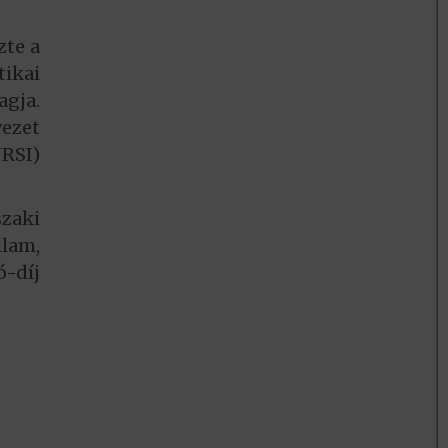
zte a
ikai
agja.
vezet
URSI)
szaki
llam,
ó-díj