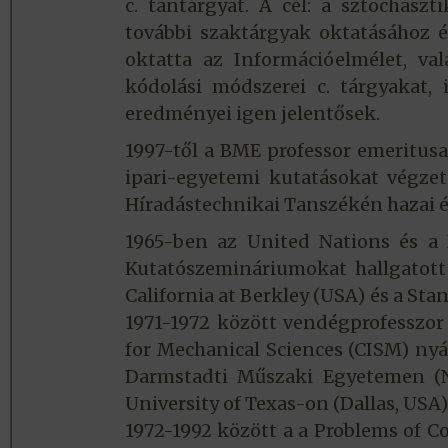
c. tantárgyat. A cél: a sztochasz
további szaktárgyak oktatásához é
oktatta az Információelmélet, va
kódolási módszerei c. tárgyakat, 
eredményei igen jelentősek.
1997-től a BME professor emeritusa
ipari-egyetemi kutatásokat végze
Híradástechnikai Tanszékén hazai é
1965-ben az United Nations és a 
Kutatószemináriumokat hallgatott 
California at Berkley (USA) és a St
1971-1972 között vendégprofesszor
for Mechanical Sciences (CISM) nyár
Darmstadti Műszaki Egyetemen (N
University of Texas-on (Dallas, USA)
1972-1992 között a a Problems of C