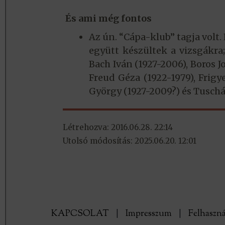
És ami még fontos
Az ún. “Cápa-klub” tagja volt
együtt készültek a vizsgákra
Bach Iván (1927-2006), Boros J
Freud Géza (1922-1979), Frigy
György (1927-2009?) és Tuschá
Létrehozva: 2016.06.28. 22:14
Utolsó módosítás: 2025.06.20. 12:01
KAPCSOLAT
|
Impresszum
|
Felhaszná