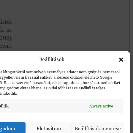
uktól
l is:
003),
Tevan
Beállítások
 a látogatókról semmilyen személyes adatot nem gyűjt és nem tárol.
egyetlen elem használ sütiket: a Kereső oldalon elérhető Google
 Ha ezt szeretné használni, el kell fogadnia a hozzá tartozó sütiket
yugodtan elutasíthatja, az oldal többi része enélkül is teljes
 működik.
sütik
Always active
Vissza a lap tetejére
ogadom
Elutasítom
Beállítások mentése