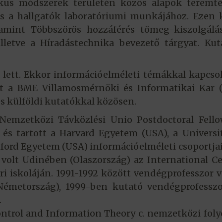
tikus módszerek területén közös alapok teremt
s a hallgatók laboratóriumi munkájához. Ezen 
lamint Többszörös hozzáférés tömeg-kiszolgálá
illetve a Híradástechnika bevezető tárgyat. Kut
 lett. Ekkor információelméleti témákkal kapcso
tt a BME Villamosmérnöki és Informatikai Kar 
s külföldi kutatókkal közösen.
Nemzetközi Távközlési Unio Postdoctoral Fello
és tartott a Harvard Egyetem (USA), a Universi
anford Egyetem (USA) információelméleti csoportja
 volt Udinében (Olaszország) az International C
i iskoláján. 1991-1992 között vendégprofesszor v
émetország), 1999-ben kutató vendégprofesszo
.
ontrol and Information Theory c. nemzetközi foly