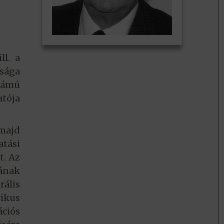
ll. a
sága
llámú
tója
majd
tási
t. Az
sának
rális
rikus
ciós