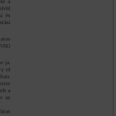
ése a
kívül
si és
atási
latos
(VIK)
w-ja.
ty of
iban.
enter
olt a
r az
óirat