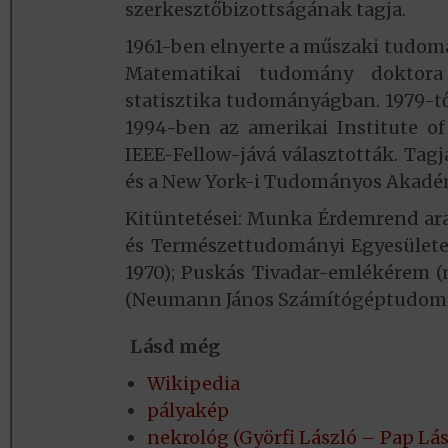
szerkesztőbizottságának tagja.
1961-ben elnyerte a műszaki tudom
Matematikai tudomány doktora 
statisztika tudományágban. 1979-től
1994-ben az amerikai Institute of 
IEEE-Fellow-jává választották. Ta
és a New York-i Tudományos Akadém
Kitüntetései: Munka Érdemrend ara
és Természettudományi Egyesületek
1970); Puskás Tivadar-emlékérem (ne
(Neumann János Számítógéptudomány
Lásd még
Wikipedia
pályakép
nekrológ (Györfi László – Pap Lá