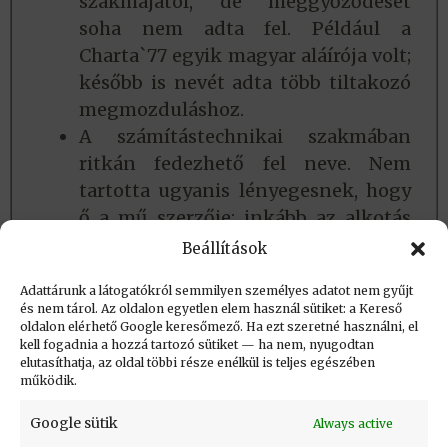
szakmájától, de meggyőződését
soha nem adta fel. Például a
Charta`77 egyik magyar aláírója volt;
később is nevét adta több tiltakozó
megmozduláshoz.
A számítástechnikai szakmában
ritkán fedezhető fel neve. Nem
tartotta ugyanis lényegesnek, hogy
ő a mű szerzője; inkább az alkotás
tartalmát és minőségét helyezte
Beállítások
előtérbe.
Adattárunk a látogatókról semmilyen személyes adatot nem gyűjt
és nem tárol. Az oldalon egyetlen elem használ sütiket: a Kereső
oldalon elérhető Google keresőmező. Ha ezt szeretné használni, el
Létrehozva: 2021.09.25. 21:46
kell fogadnia a hozzá tartozó sütiket — ha nem, nyugodtan
elutasíthatja, az oldal többi része enélkül is teljes egészében
Utolsó módosítás: 2025.07.07. 13:02
működik.
Google sütik
Always active