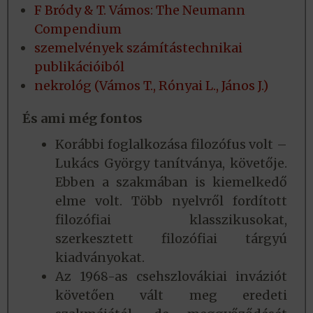
F Bródy & T. Vámos: The Neumann
Compendium
szemelvények számítástechnikai
publikációiból
nekrológ (Vámos T., Rónyai L., János J.)
És ami még fontos
Korábbi foglalkozása filozófus volt –
Lukács György tanítványa, követője.
Ebben a szakmában is kiemelkedő
elme volt. Több nyelvről fordított
filozófiai klasszikusokat,
szerkesztett filozófiai tárgyú
kiadványokat.
Az 1968-as csehszlovákiai inváziót
követően vált meg eredeti