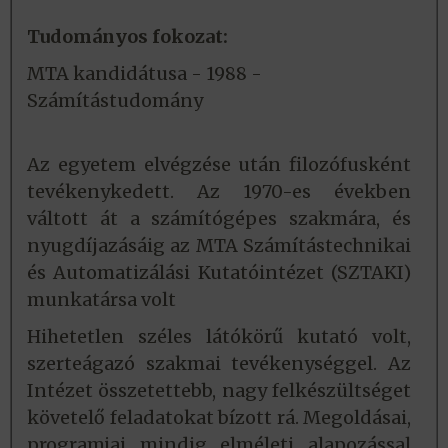
Tudományos fokozat:
MTA kandidátusa - 1988 -
Számítástudomány
Az egyetem elvégzése után filozófusként
tevékenykedett. Az 1970-es években
váltott át a számítógépes szakmára, és
nyugdíjazásáig az MTA Számítástechnikai
és Automatizálási Kutatóintézet (SZTAKI)
munkatársa volt
Hihetetlen széles látókörű kutató volt,
szerteágazó szakmai tevékenységgel. Az
Intézet összetettebb, nagy felkészültséget
követelő feladatokat bízott rá. Megoldásai,
programjai mindig elméleti alapozással