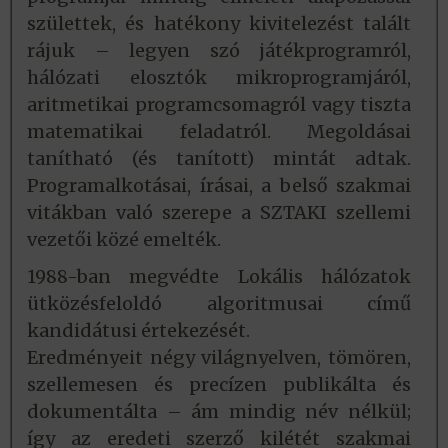
születtek, és hatékony kivitelezést talált
rájuk – legyen szó játékprogramról,
hálózati elosztók mikroprogramjáról,
aritmetikai programcsomagról vagy tiszta
matematikai feladatról. Megoldásai
tanítható (és tanított) mintát adtak.
Programalkotásai, írásai, a belső szakmai
vitákban való szerepe a SZTAKI szellemi
vezetői közé emelték.
1988-ban megvédte Lokális hálózatok
ütközésfeloldó algoritmusai című
kandidátusi értekezését.
Eredményeit négy világnyelven, tömören,
szellemesen és precízen publikálta és
dokumentálta – ám mindig név nélkül;
így az eredeti szerző kilétét szakmai