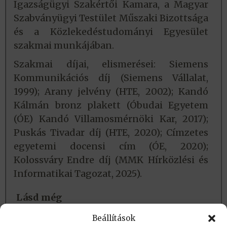
Igazságügyi Szakértői Kamara, a Magyar
Szabványügyi Testület Műszaki Bizottsága
és a Közlekedéstudományi Egyesület
szakmai munkájában.
Szakmai díjai, elismerései: Siemens
Kommunikációs díj (Siemens Vállalat,
1999); Arany jelvény (HTE, 2002); Kandó
Kálmán bronz plakett (Óbudai Egyetem
(ÓE) Kandó Villamosmérnöki Kar, 2017);
Puskás Tivadar díj (HTE, 2020); Címzetes
egyetemi docensi cím (ÓE, 2020);
Kolossváry Endre díj (MMK Hírközlési és
Informatikai Tagozat, 2025).
Lásd még
Magyarország videós arcképcsarnoka -
Beállítások