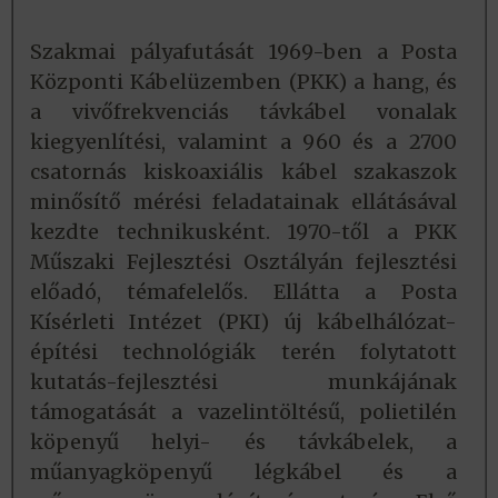
Szakmai pályafutását 1969-ben a Posta
Központi Kábelüzemben (PKK) a hang, és
a vivőfrekvenciás távkábel vonalak
kiegyenlítési, valamint a 960 és a 2700
csatornás kiskoaxiális kábel szakaszok
minősítő mérési feladatainak ellátásával
kezdte technikusként. 1970-től a PKK
Műszaki Fejlesztési Osztályán fejlesztési
előadó, témafelelős. Ellátta a Posta
Kísérleti Intézet (PKI) új kábelhálózat-
építési technológiák terén folytatott
kutatás-fejlesztési munkájának
támogatását a vazelintöltésű, polietilén
köpenyű helyi- és távkábelek, a
műanyagköpenyű légkábel és a