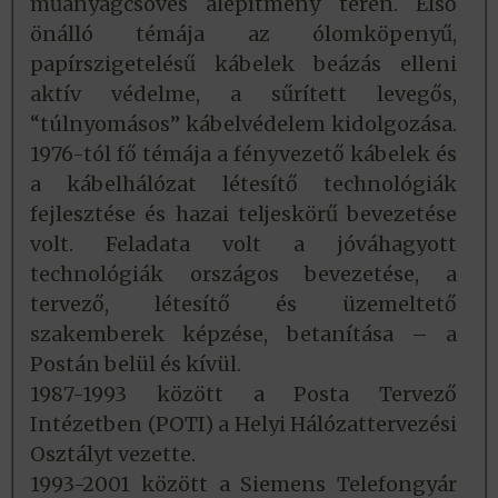
műanyagcsöves alépítmény terén. Első
önálló témája az ólomköpenyű,
papírszigetelésű kábelek beázás elleni
aktív védelme, a sűrített levegős,
“túlnyomásos” kábelvédelem kidolgozása.
1976-tól fő témája a fényvezető kábelek és
a kábelhálózat létesítő technológiák
fejlesztése és hazai teljeskörű bevezetése
volt. Feladata volt a jóváhagyott
technológiák országos bevezetése, a
tervező, létesítő és üzemeltető
szakemberek képzése, betanítása – a
Postán belül és kívül.
1987-1993 között a Posta Tervező
Intézetben (POTI) a Helyi Hálózattervezési
Osztályt vezette.
1993-2001 között a Siemens Telefongyár