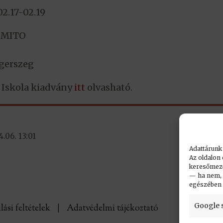
02.17-02.19
ZMITO
gerszeg
i Iskola kiadvány
itt
olvasható.
.06. 13:01
Adattárunk
Az oldalon 
keresőmező.
— ha nem, n
egészében
Google 
lási feltételek
|
Adatvédelmi tájékoztató