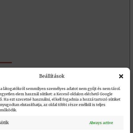
Beállítások
 a látogatókról semmilyen személyes adatot nem gyűjt és nem tárol.
egyetlen elem használ sütiket: a Kereső oldalon elérhető Google
 Ha ezt szeretné használni, el kell fogadnia a hozzá tartozó sütiket
yugodtan elutasíthatja, az oldal többi része enélkül is teljes
 működik.
sütik
Always active
Vissza a lap tetejére