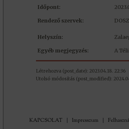
Időpont:
2023.
Rendező szervek:
DOS
Helyszín:
Zalae
Egyéb megjegyzés:
A Tél
Létrehozva (post_date): 2023.04.18. 22:36
Utolsó módosítás (post_modified): 2024.04
KAPCSOLAT
|
Impresszum
|
Felhaszná