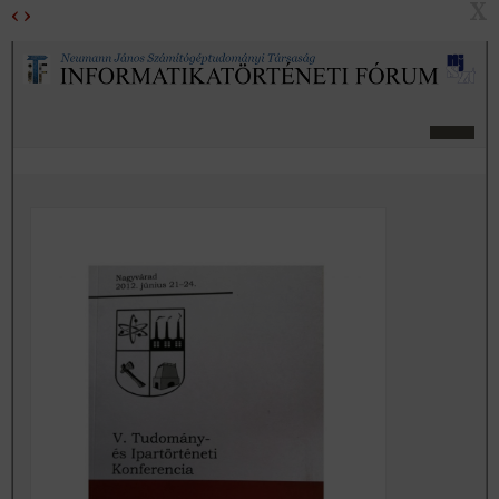
X
‹
›