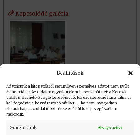
Kapcsolódó galéria
Beállítások
Adattárunk a látogatókról semmilyen személyes adatot nem gyűjt
és nem tárol. Az oldalon egyetlen elem használ sütiket: a Kereső
Létrehozva (post_date): 2021.04.19. 22:07
oldalon elérhető Google keresőmező. Ha ezt szeretné használni, el
Utolsó módosítás (post_modified): 2023.02.23.
kell fogadnia a hozzá tartozó sütiket — ha nem, nyugodtan
elutasíthatja, az oldal többi része enélkül is teljes egészében
17:36
működik.
Google sütik
Always active