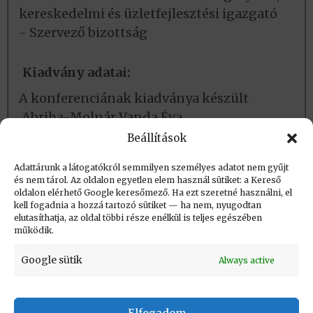
kereskedelmi és üzletfejlesztési igazgató
- Szervező bizottság
Kiadvány adatai:
A konferenciának kiadványa készült
Abriha-Molnár Vanda Éva
szerkesztésében. Olvasható
itt
.
Beállítások
Adattárunk a látogatókról semmilyen személyes adatot nem gyűjt
és nem tárol. Az oldalon egyetlen elem használ sütiket: a Kereső
Létrehozva (post_date): 2026.06.04. 10:40
oldalon elérhető Google keresőmező. Ha ezt szeretné használni, el
Utolsó módosítás (post_modified): 2026.06.04.
kell fogadnia a hozzá tartozó sütiket — ha nem, nyugodtan
elutasíthatja, az oldal többi része enélkül is teljes egészében
10:47
működik.
Google sütik
Always active