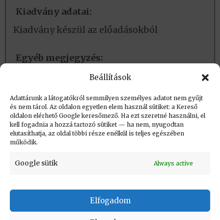
Kiadvány adatai:
Kiadvány készül az előadásokból
Egyéb megjegyzés:
A KONFERENCIA HONLAPJA itt látható.
Beállítások
Adattárunk a látogatókról semmilyen személyes adatot nem gyűjt
és nem tárol. Az oldalon egyetlen elem használ sütiket: a Kereső
Létrehozva (post_date): 2018.12.02. 15:59
oldalon elérhető Google keresőmező. Ha ezt szeretné használni, el
Utolsó módosítás (post_modified): 2024.03.28.
kell fogadnia a hozzá tartozó sütiket — ha nem, nyugodtan
elutasíthatja, az oldal többi része enélkül is teljes egészében
17:02
működik.
Google sütik
Always active
Elfogadom
KAPCSOLAT
|
Impresszum
|
Felhasználási
feltételek
|
Adatvédelmi tájékoztató