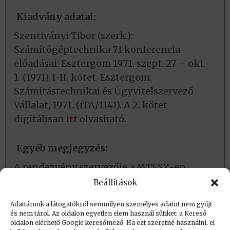
Kiadvány adatai:
Szentiványi Tibor (szerk.):
Számítógéptechnika 71 konferencia
előadásai: Esztergom 1971. szept. 27 – okt.
1. (1971). I-II. kötet. Esztergom:
Számítástechnikai és Ügyvitelszervező
Vállalat, 1971. (iTA/1141). A 2. kötet
digitálisan
itt
olvasható.
Egyéb megjegyzés:
A rendezvény szervezője a MTESZ-en
belül az AIOT volt
Beállítások
Adattárunk a látogatókról semmilyen személyes adatot nem gyűjt
és nem tárol. Az oldalon egyetlen elem használ sütiket: a Kereső
Létrehozva (post_date): 2018.02.16. 09:48
oldalon elérhető Google keresőmező. Ha ezt szeretné használni, el