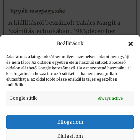
Egyéb megjegyzés:
A kiállításról beszámolt Takács Margit a
Számítástechnikában . 1983/december
A kiállítást támogatta a SZAT és a KSH
Beállítások
Adattárunk a látogatókról semmilyen személyes adatot nem gyűjt
és nem tárol. Az oldalon egyetlen elem használ sütiket: a Kereső
Létrehozva (post_date): 2021.04.22. 18:02
oldalon elérhető Google keresőmező. Ha ezt szeretné használni, el
Utolsó módosítás (post_modified): 2026.05.05.
kell fogadnia a hozzá tartozó sütiket — ha nem, nyugodtan
elutasíthatja, az oldal többi része enélkül is teljes egészében
19:41
működik.
Google sütik
Always active
Elfogadom
KAPCSOLAT
|
Impresszum
|
Felhasználási
feltételek
|
Adatvédelmi tájékoztató
Elutasítom