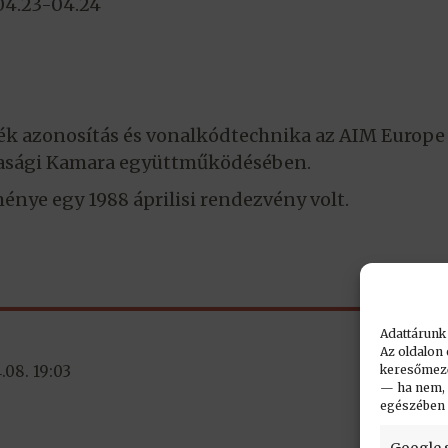
04.23-04.24
k azonosítás és vonalkódtechnika az AIM Europe 
asági Kamara együttműködésében.
énye egy 1988 áprilisi rendezvény volt.
Adattárunk
Az oldalon 
keresőmező.
.08. 19:03
— ha nem, n
egészében