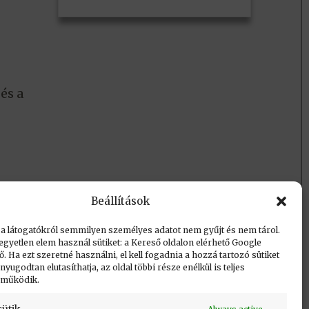
és a
Beállítások
 a látogatókról semmilyen személyes adatot nem gyűjt és nem tárol.
egyetlen elem használ sütiket: a Kereső oldalon elérhető Google
 Ha ezt szeretné használni, el kell fogadnia a hozzá tartozó sütiket
yugodtan elutasíthatja, az oldal többi része enélkül is teljes
 működik.