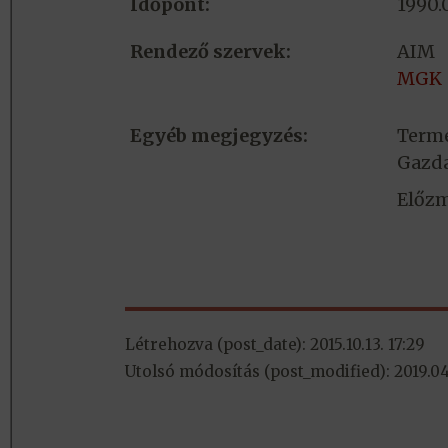
Időpont:
1990.
Rendező szervek:
AIM
MGK
Egyéb megjegyzés:
Termé
Gazd
Előzm
Létrehozva (post_date): 2015.10.13. 17:29
Utolsó módosítás (post_modified): 2019.04