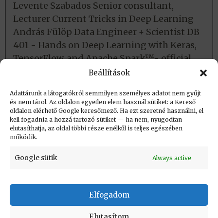
Levente Szabados Senior consultant,
Lecturer Current Tricks in Deep Learning
András Fülöp Data Engineer + Scientist DB
401 - Hands on Deep Learning with Keras,
TensorFlow, and Apache Spark™- official
Databricks workshop - Workshp előadók
Beállítások
Adattárunk a látogatókról semmilyen személyes adatot nem gyűjt
és nem tárol. Az oldalon egyetlen elem használ sütiket: a Kereső
Létrehozva (post_date): 2020.07.27. 20:25
oldalon elérhető Google keresőmező. Ha ezt szeretné használni, el
Utolsó módosítás (post_modified): 2026.05.10.
kell fogadnia a hozzá tartozó sütiket — ha nem, nyugodtan
elutasíthatja, az oldal többi része enélkül is teljes egészében
23:25
működik.
Google sütik
Always active
Elfogadom
KAPCSOLAT
|
Impresszum
|
Felhasználási
feltételek
|
Adatvédelmi tájékoztató
Elutasítom