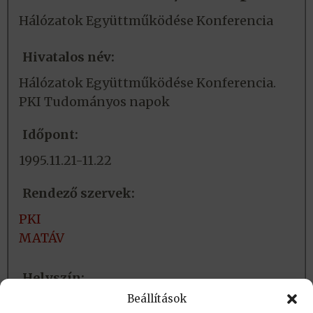
Hálózatok Együttműködése Konferencia
Hivatalos név:
Hálózatok Együttműködése Konferencia.
PKI Tudományos napok
Időpont:
1995.11.21-11.22
Rendező szervek:
PKI
MATÁV
Helyszín:
Beállítások
Budapest