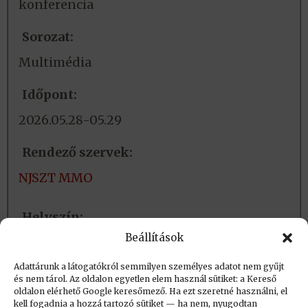
konferencia
Sorozat:
Multimédia
Időpont:
2026.05.28-05.29
Rendező szervek:
NJSZT MMO
Helyszín:
Beállítások
Budapest, Milton Friedman Egyetem
Adattárunk a látogatókról semmilyen személyes adatot nem gyűjt
és nem tárol. Az oldalon egyetlen elem használ sütiket: a Kereső
Létrehozva (post_date): 2026.05.27. 15:14
oldalon elérhető Google keresőmező. Ha ezt szeretné használni, el
Utolsó módosítás (post_modified): 2026.06.01.
kell fogadnia a hozzá tartozó sütiket — ha nem, nyugodtan