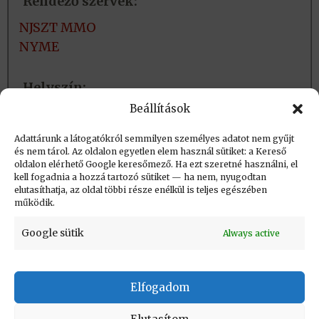
Rendező szervek:
NJSZT MMO
NYME
Helyszín:
Beállítások
Sopron
Adattárunk a látogatókról semmilyen személyes adatot nem gyűjt
és nem tárol. Az oldalon egyetlen elem használ sütiket: a Kereső
Létrehozva (post_date): 2019.04.14. 18:52
oldalon elérhető Google keresőmező. Ha ezt szeretné használni, el
Utolsó módosítás (post_modified): 2026.05.27.
kell fogadnia a hozzá tartozó sütiket — ha nem, nyugodtan
elutasíthatja, az oldal többi része enélkül is teljes egészében
14:47
működik.
Google sütik
Always active
Elfogadom
KAPCSOLAT
|
Impresszum
|
Felhasználási
feltételek
|
Adatvédelmi tájékoztató