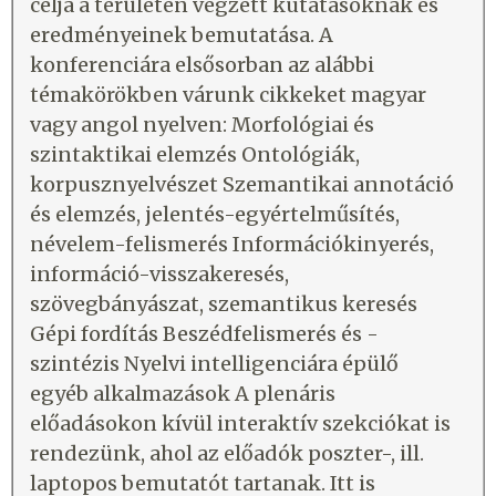
célja a területen végzett kutatásoknak és
eredményeinek bemutatása. A
konferenciára elsősorban az alábbi
témakörökben várunk cikkeket magyar
vagy angol nyelven: Morfológiai és
szintaktikai elemzés Ontológiák,
korpusznyelvészet Szemantikai annotáció
és elemzés, jelentés-egyértelműsítés,
névelem-felismerés Információkinyerés,
információ-visszakeresés,
szövegbányászat, szemantikus keresés
Gépi fordítás Beszédfelismerés és -
szintézis Nyelvi intelligenciára épülő
egyéb alkalmazások A plenáris
előadásokon kívül interaktív szekciókat is
rendezünk, ahol az előadók poszter-, ill.
laptopos bemutatót tartanak. Itt is