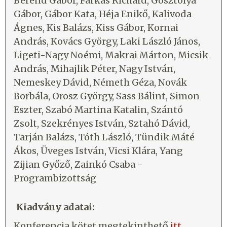
Berend Gábor, Farkas Richárd, Gosztolya
Gábor, Gábor Kata, Héja Enikő, Kalivoda
Ágnes, Kis Balázs, Kiss Gábor, Kornai
András, Kovács György, Laki László János,
Ligeti-Nagy Noémi, Makrai Márton, Micsik
András, Mihajlik Péter, Nagy István,
Nemeskey Dávid, Németh Géza, Novák
Borbála, Orosz György, Sass Bálint, Simon
Eszter, Szabó Martina Katalin, Szántó
Zsolt, Szekrényes István, Sztahó Dávid,
Tarján Balázs, Tóth László, Tündik Máté
Ákos, Üveges István, Vicsi Klára, Yang
Zijian Győző, Zainkó Csaba -
Programbizottság
Kiadvány adatai:
Konferencia kötet megtekinthető
itt.