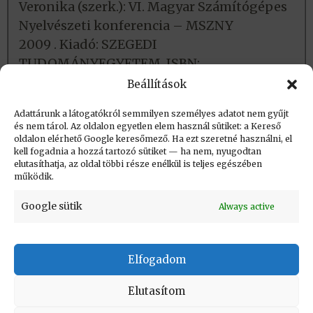
Veronika (szerk.): VI. Magyar Számítógépes
Nyelvészeti konferencia – MSZNY
2009 . Kiadó: SZEGEDI
TUDOMÁNYEGYETEM. ISBN:
0669001385624. 427 old.
Beállítások
Adattárunk a látogatókról semmilyen személyes adatot nem gyűjt
és nem tárol. Az oldalon egyetlen elem használ sütiket: a Kereső
Létrehozva (post_date): 2018.02.11. 14:45
oldalon elérhető Google keresőmező. Ha ezt szeretné használni, el
Utolsó módosítás (post_modified): 2020.11.27.
kell fogadnia a hozzá tartozó sütiket — ha nem, nyugodtan
elutasíthatja, az oldal többi része enélkül is teljes egészében
11:26
működik.
Google sütik
Always active
Elfogadom
KAPCSOLAT
|
Impresszum
|
Felhasználási
feltételek
|
Adatvédelmi tájékoztató
Elutasítom