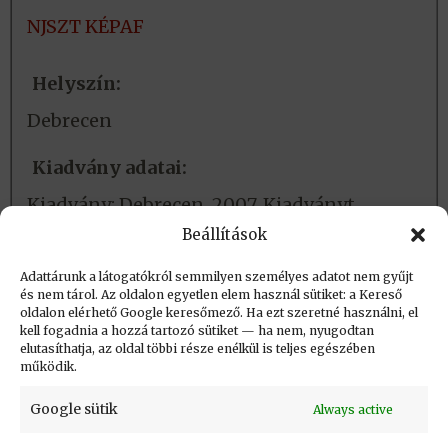
NJSZT KÉPAF
Helyszín:
Debrecen
Kiadvány adatai:
Kiadvány: Debrecen, 2007. Kiadványt
szerkesztette: Hajdú András
Beállítások
Adattárunk a látogatókról semmilyen személyes adatot nem gyűjt
és nem tárol. Az oldalon egyetlen elem használ sütiket: a Kereső
Létrehozva (post_date): 2016.04.03. 17:24
oldalon elérhető Google keresőmező. Ha ezt szeretné használni, el
Utolsó módosítás (post_modified): 2024.02.15.
kell fogadnia a hozzá tartozó sütiket — ha nem, nyugodtan
elutasíthatja, az oldal többi része enélkül is teljes egészében
09:13
működik.
Google sütik
Always active