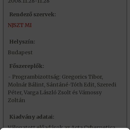
2008.11.28-11.28
Rendező szervek:
NJSZT MI
Helyszín:
Budapest
Főszereplők:
- Programbizottság: Gregorics Tibor,
Molnár Bálint, Sántáné-Tóth Edit, Szeredi
Péter, Varga László Zsolt és Vámossy
Zoltán
Kiadvány adatai:
Válogatott előadások az Acta Cybernetica