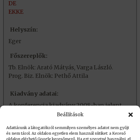
DE
EKKE
Helyszín:
Eger
Főszereplők:
Tb. Elnök: Arató Mátyás, Varga László.
Prog. Biz. Elnök: Pethő Attila
Kiadvány adatai:
A konferencia kiadvány 2008-ban jelent
meg, 2 kötetben.
Beállítások
Adattárunk a látogatókról semmilyen személyes adatot nem gyűjt
és nem tárol. Az oldalon egyetlen elem használ sütiket: a Kereső
Létrehozva (post_date): 2017.10.21. 11:23
oldalon elérhető Google keresőmező. Ha ezt szeretné használni, el