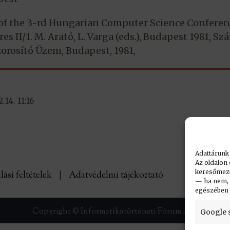
 of the 3-rd Hungarian Computer Science Conferen
es II/1. M. Arató, L. Varga (eds.), Budapest 1981, Sz
orosító Üzem, Budapest, 1981,
14. 11:16
Adattárunk
Az oldalon 
keresőmező.
lási feltételek
|
Adatvédelmi tájékoztató
— ha nem, n
egészében
Copyright © Informatikatörténeti Fórum 2017
Google 