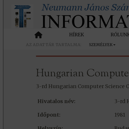
HÍREK
RÓLUN
SZEMÉLYEK
Hungarian Computer
3-rd Hungarian Computer Science C
Hivatalos név:
3-rd 
Időpont:
1981
Helyszín:
Buda