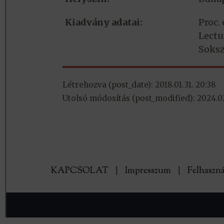
Kiadvány adatai:
Proc.
Lectur
Soksz
Létrehozva (post_date): 2018.01.31. 20:38
Utolsó módosítás (post_modified): 2024.02.
KAPCSOLAT
|
Impresszum
|
Felhaszná