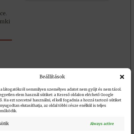
ce.
ámki
Beállítások
 a látogatókról semmilyen személyes adatot nem gyűjt és nem tárol.
egyetlen elem használ sütiket: a Kereső oldalon elérhető Google
 Ha ezt szeretné használni, el kell fogadnia a hozzá tartozó sütiket
Vissza a lap tetejére
yugodtan elutasíthatja, az oldal többi része enélkül is teljes
 működik.
sütik
Always active