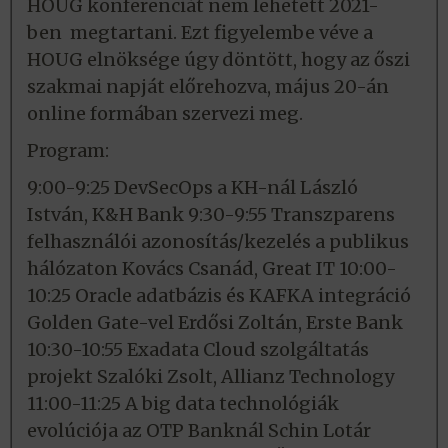
HOUG konferenciát nem lehetett 2021-
ben megtartani. Ezt figyelembe véve a
HOUG elnöksége úgy döntött, hogy az őszi
szakmai napját előrehozva, május 20-án
online formában szervezi meg.
Program:
9:00-9:25 DevSecOps a KH-nál László
István, K&H Bank 9:30-9:55 Transzparens
felhasználói azonosítás/kezelés a publikus
hálózaton Kovács Csanád, Great IT 10:00-
10:25 Oracle adatbázis és KAFKA integráció
Golden Gate-vel Erdősi Zoltán, Erste Bank
10:30-10:55 Exadata Cloud szolgáltatás
projekt Szalóki Zsolt, Allianz Technology
11:00-11:25 A big data technológiák
evolúciója az OTP Banknál Schin Lotár