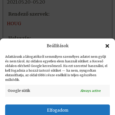
2021.05.20-05.20
Rendező szervek:
HOUG
Helyszín:
Beállítások
On-line tér
Adattárunk a látogatókról semmilyen személyes adatot nem gyűjt
és nem tárol. Az oldalon egyetlen elem használ sütiket: a Kereső
Létrehozva (post_date): 2022.01.08. 16:25
oldalon elérhető Google keresőmező. Ha ezt szeretné használni, el
Utolsó módosítás (post_modified): 2022.01.08.
kell fogadnia a hozzá tartozó sütiket — ha nem, nyugodtan
elutasíthatja, az oldal többi része enélkül is teljes egészében
16:27
működik.
Google sütik
Always active
Elfogadom
KAPCSOLAT
|
Impresszum
|
Felhasználási