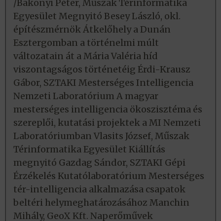
/Bakonyi Péter, Műszak Térinformatika
Egyesület Megnyitó Besey László, okl.
építészmérnök Átkelőhely a Dunán
Esztergomban a történelmi múlt
változatain át a Mária Valéria híd
viszontagságos történetéig Érdi-Krausz
Gábor, SZTAKI Mesterséges Intelligencia
Nemzeti Laboratórium A magyar
mesterséges intelligencia ökoszisztéma és
szereplői, kutatási projektek a MI Nemzeti
Laboratóriumban Vlasits József, Műszak
Térinformatika Egyesület Kiállítás
megnyitó Gazdag Sándor, SZTAKI Gépi
Érzékelés Kutatólaboratórium Mesterséges
tér-intelligencia alkalmazása csapatok
beltéri helymeghatározásához Manchin
Mihály, GeoX Kft. Naperőművek