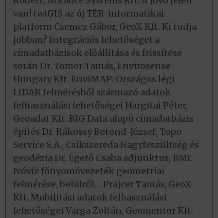
Róbert, Arkance Systems Kft. A jövő jelen
van! twiGIS az új TÉR-informatikai
platform Csemez Gábor, GeoX Kft. Ki tudja
jobban? Integrációs lehetőséget a
címadatbázisok előállítása és frissítése
során Dr. Tomor Tamás, Envirosense
Hungary Kft. EnviMAP: Országos légi
LIDAR felmérésből származó adatok
felhasználási lehetőségei Hargitai Péter,
Geoadat Kft. BIG Data alapú címadatbázis
építés Dr. Rákossy Botond-József, Topo
Service S.A., Csíkszereda Nagyfeszültség és
geodézia Dr. Égető Csaba adjunktus, BME
Ivóvíz főnyomóvezeték geometriai
felmérése, belülről… Prajcer Tamás, GeoX
Kft. Mobilitási adatok felhasználási
lehetőségei Varga Zoltán, Geomentor Kft.