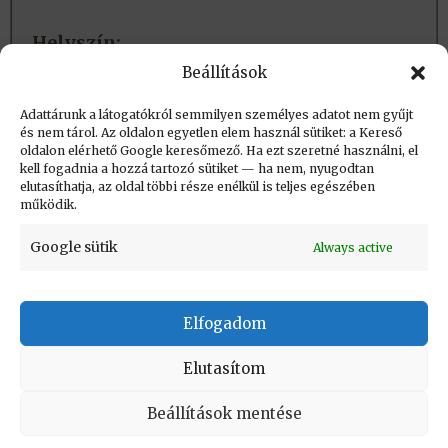
Helyszín:
Beállítások
Esztergom
Adattárunk a látogatókról semmilyen személyes adatot nem gyűjt
és nem tárol. Az oldalon egyetlen elem használ sütiket: a Kereső
Létrehozva (post_date): 2026.05.29. 10:07
oldalon elérhető Google keresőmező. Ha ezt szeretné használni, el
Utolsó módosítás (post_modified): 2026.05.29.
kell fogadnia a hozzá tartozó sütiket — ha nem, nyugodtan
elutasíthatja, az oldal többi része enélkül is teljes egészében
10:07
működik.
Google sütik
Always active
Elfogadom
KAPCSOLAT
|
Impresszum
|
Felhasználási
feltételek
|
Adatvédelmi tájékoztató
Elutasítom
Vissza a lap tetejére
Beállítások mentése