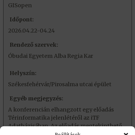
GISopen
Időpont:
2026.04.22-04.24
Rendező szervek:
Óbudai Egyetem Alba Regia Kar
Helyszín:
Székesfehérvár/Pirosalma utcai épület
Egyéb megjegyzés:
A konferencián elhangzott egy előadás
Térinformatika jelenlétéről az iTF
Adatbázisában. Az előadás megtekinthető
itt
.
Beállítások