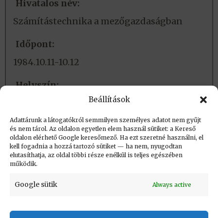
Hivatalos név:
Számítástechnika a mezőgazdaságban
Időpont:
1984.10.11-10.12
Helyszín:
Beállítások
Keszthely
Adattárunk a látogatókról semmilyen személyes adatot nem gyűjt
és nem tárol. Az oldalon egyetlen elem használ sütiket: a Kereső
Létrehozva (post_date): 2015.10.14. 16:11
oldalon elérhető Google keresőmező. Ha ezt szeretné használni, el
Utolsó módosítás (post_modified): 2022.01.07.
kell fogadnia a hozzá tartozó sütiket — ha nem, nyugodtan
elutasíthatja, az oldal többi része enélkül is teljes egészében
16:38
működik.
Google sütik
Always active