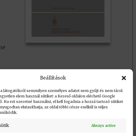
he
Beállítások
 a látogatókról semmilyen személyes adatot nem gyűjt és nem tárol.
egyetlen elem használ sütiket: a Kereső oldalon elérhető Google
 Ha ezt szeretné használni, el kell fogadnia a hozzá tartozó sütiket
yugodtan elutasíthatja, az oldal többi része enélkül is teljes
 működik.
sütik
Always active