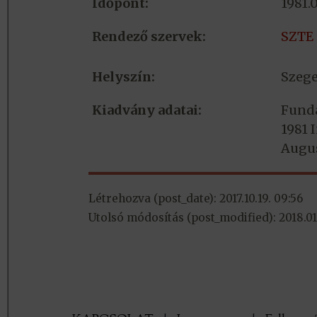
Időpont:
1981.
Rendező szervek:
SZTE
Helyszín:
Szeg
Kiadvány adatai:
Funda
1981 
Augus
Létrehozva (post_date): 2017.10.19. 09:56
Utolsó módosítás (post_modified): 2018.01.1