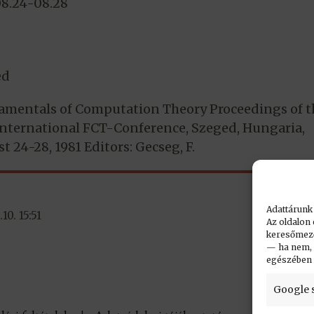
08.24-08.28
ed
mentals of Computation Theory Proceedings of t
International FCT-Conference, Szeged, Hungaria,
t 24-28, 1981 Editors: Gecseg, F.
Adattárunk
0. 15:51
Az oldalon 
keresőmező.
— ha nem, n
egészében
Google 