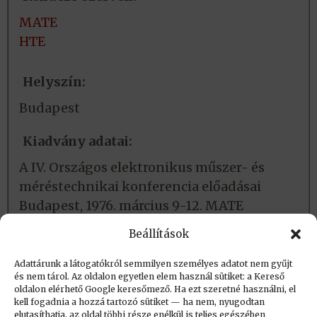
MATE
HTE
Helyszín:
Budapest
Kiadvány adatai:
A IV. Országos elektronikus műszer- és
méréstechnikai konferencia előadásai
Budapest, 1976. március 9-12. MATE
OSZK-ban megtalálható
Beállítások
Adattárunk a látogatókról semmilyen személyes adatot nem gyűjt
és nem tárol. Az oldalon egyetlen elem használ sütiket: a Kereső
Létrehozva (post_date): 2018.01.12. 16:27
oldalon elérhető Google keresőmező. Ha ezt szeretné használni, el
Utolsó módosítás (post_modified): 2019.04.08.
kell fogadnia a hozzá tartozó sütiket — ha nem, nyugodtan
elutasíthatja, az oldal többi része enélkül is teljes egészében