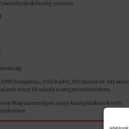
tástechnikakészség verseny
d
T
arország
(2390 benjamin, 2550 kadét, 965 junior és 341 senio
al vett részt 88 iskola a megmérettetésben.
seny Magyarországon négy kategóriában került
endezésre
Adattárunk