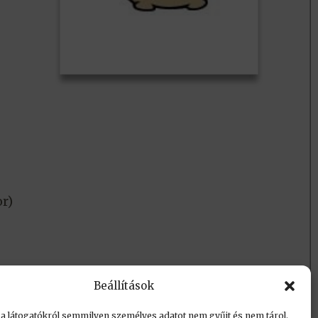
r)
Beállítások
 a látogatókról semmilyen személyes adatot nem gyűjt és nem tárol.