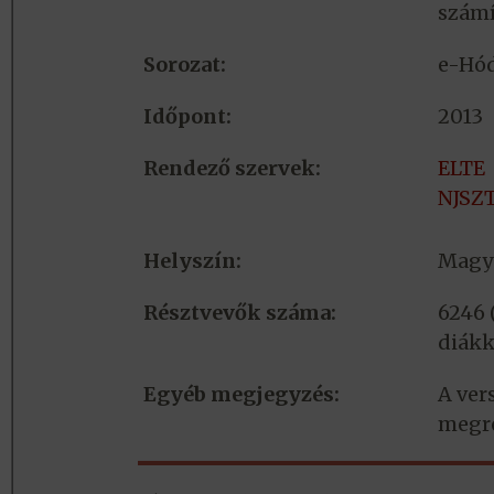
számí
Sorozat:
e-Hó
Időpont:
2013
Rendező szervek:
ELTE
NJSZ
Helyszín:
Magy
Résztvevők száma:
6246 
diákk
Egyéb megjegyzés:
A ver
megr