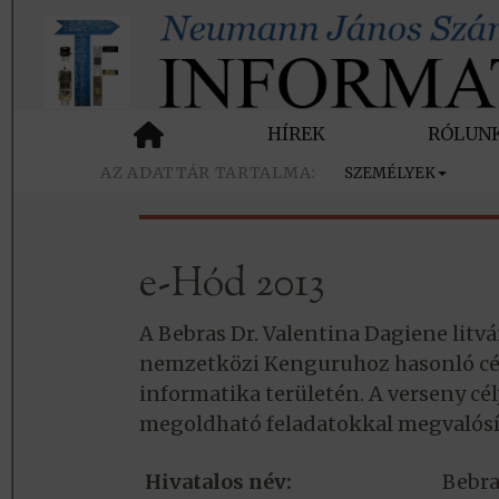
HÍREK
RÓLUN
SZEMÉLYEK
e-Hód 2013
A Bebras Dr. Valentina Dagiene litván
nemzetközi Kenguruhoz hasonló cél
informatika területén. A verseny célj
megoldható feladatokkal megvalósít
Hivatalos név:
Bebra