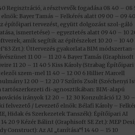
8 40 Regisztráció, a résztvevők fogadása 08 40 – 08
 elnök: Bayer Tamás – Felkérés alatt 09 00 – 09 40
 építőipari tervezést, együtt dolgozást szol-gáló
ása, ismertetése) – egyeztetés alatt 09 40 – 10 2
oftverek, amik segítik az építészeket 10 20 – 10 40
f’83 Zrt.): Úttervezés gyakorlata BIM módszertan
Kávészünet 11 00 – 11 20 4 Bayer Tamás (Graphisoft
eire 11 20 – 11 40 5 Kiss Károly (Strabag Építőipari Z
elezői szem-mel 11 40 – 12 00 6 Hillier Marcell
anulmány 12 00 – 12 20 7 Szűrös Zsolt (Széchenyi I
a tartószerkezeti di-agnosztikában: BIM-alapú
ovációs irányok 12 20 – 12 30 Konzultáció 12 30 –
i felvezető / Levezető elnök: Bélafi Károly – Felké
BME, Hidak és Szerkezetek Tanszék): Építőipari AI
14 20 9 Kézér Bálint (Graphisoft SE Zrt.): MEP Des
dy Construct): Az AI „tanítása”! 14 40 – 15 10