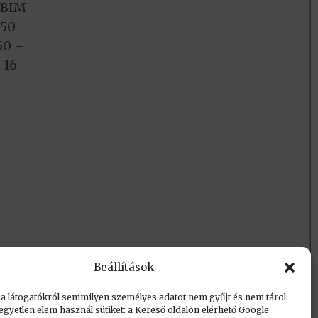
t BIM
 50
50 –
 16
Beállítások
 a látogatókról semmilyen személyes adatot nem gyűjt és nem tárol.
egyetlen elem használ sütiket: a Kereső oldalon elérhető Google