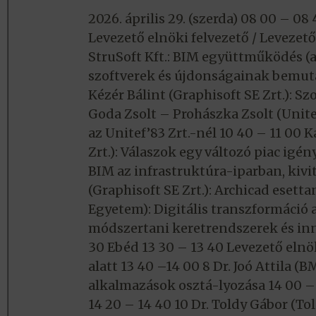
2026. április 29. (szerda) 08 00 – 0
Levezető elnöki felvezető / Levezető
StruSoft Kft.: BIM együttműködés (az
szoftverek és újdonságainak bemutat
Kézér Bálint (Graphisoft SE Zrt.): Sz
Goda Zsolt – Prohászka Zsolt (Unite
az Unitef’83 Zrt.-nél 10 40 – 11 00 
Zrt.): Válaszok egy változó piac igény
BIM az infrastruktúra-iparban, kivit
(Graphisoft SE Zrt.): Archicad esett
Egyetem): Digitális transzformáció 
módszertani keretrendszerek és inn
30 Ebéd 13 30 – 13 40 Levezető elnök
alatt 13 40 –14 00 8 Dr. Joó Attila (
alkalmazások osztá-lyozása 14 00 – 
14 20 – 14 40 10 Dr. Toldy Gábor (Tol