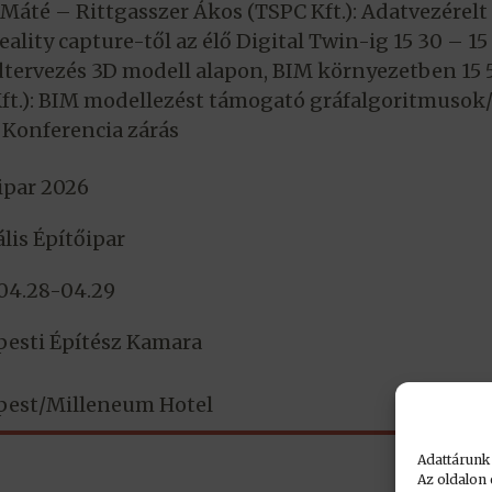
 Máté – Rittgasszer Ákos (TSPC Kft.): Adatvezérel
lity capture-től az élő Digital Twin-ig 15 30 – 15
Hídtervezés 3D modell alapon, BIM környezetben 15 
 Kft.): BIM modellezést támogató gráfalgoritmusok/
0 Konferencia zárás
ipar 2026
ális Építőipar
04.28-04.29
esti Építész Kamara
est/Milleneum Hotel
Adattárunk
Az oldalon 