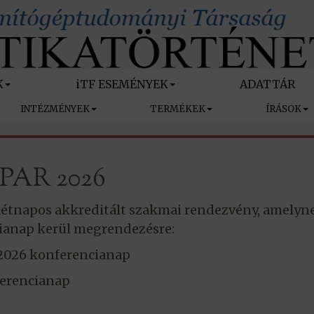
K
iTF ESEMÉNYEK
ADATTÁR
INTÉZMÉNYEK
TERMÉKEK
ÍRÁSOK
PAR 2026
kétnapos akkreditált szakmai rendezvény, amelyn
ianap kerül megrendezésre:
 2026 konferencianap
nferencianap