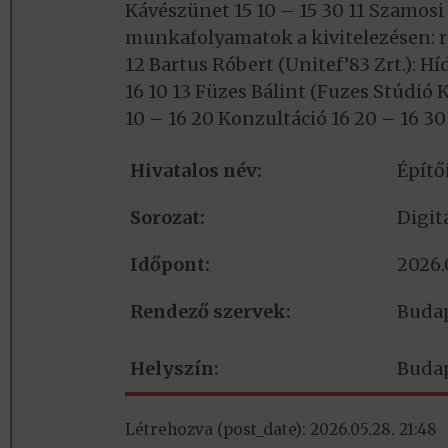
Kávészünet 15 10 – 15 30 11 Szamosi
munkafolyamatok a kivitelezésen: rea
12 Bartus Róbert (Unitef’83 Zrt.): 
16 10 13 Füzes Bálint (Fuzes Stúdió
10 – 16 20 Konzultáció 16 20 – 16 3
Hivatalos név:
Építő
Sorozat:
Digit
Időpont:
2026.
Rendező szervek:
Budap
Helyszín:
Budap
Létrehozva (post_date): 2026.05.28. 21:48