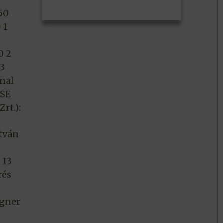
 50
 1
0 2
 3
-nal
 SE
rt.):
stván
 13
rés
igner