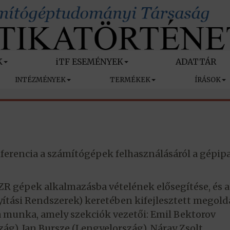
K
iTF ESEMÉNYEK
ADATTÁR
INTÉZMÉNYEK
TERMÉKEK
ÍRÁSOK
encia a számítógépek felhasználásáról a gépipa
SZR gépek alkalmazásba vételének elősegítése, és a
ítási Rendszerek) keretében kifejlesztett megol
a munka, amely szekciók vezetői: Emil Bektorov
zág), Jan Bursze (Lengyelország), Náray Zsolt