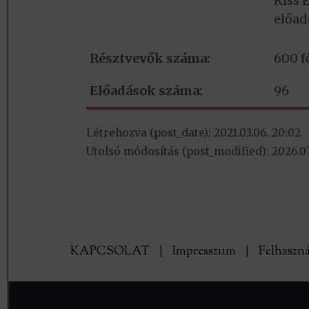
Kiss 
előad
Résztvevők száma:
600 f
Előadások száma:
96
Létrehozva (post_date): 2021.03.06. 20:02
Utolsó módosítás (post_modified): 2026.07
KAPCSOLAT
|
Impresszum
|
Felhaszná