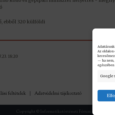
Ernő kohó és gépipari miniszter helyettes - megny
ó
ő, ebből 320 külföldi
Adattárunk
Az oldalon 
keresőmező.
.23. 18:20
— ha nem, n
egészében
Google 
lási feltételek
|
Adatvédelmi tájékoztató
Elf
Copyright © Informatikatörténeti Fórum 2017