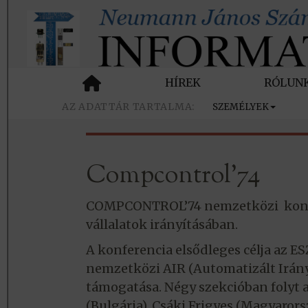
HÍREK
RÓLUN
SZEMÉLYEK
Compcontrol’74
COMPCONTROL’74 nemzetközi konfer
vállalatok irányításában.
A konferencia elsődleges célja az E
nemzetközi AIR (Automatizált Irány
támogatása. Négy szekcióban folyt 
(Bulgária), Csáki Frigyes (Magyarors