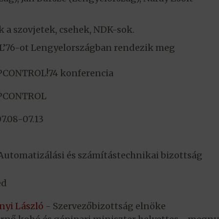
 a szovjetek, csehek, NDK-sok.
’76-ot Lengyelországban rendezik meg
CONTROL!74 konferencia
PCONTROL
07.08-07.13
utomatizálási és számítástechnikai bizottság
ed
nyi László
- Szervezőbizottság elnöke