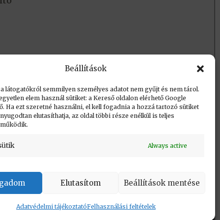
itó
Beállítások
 a látogatókról semmilyen személyes adatot nem gyűjt és nem tárol.
egyetlen elem használ sütiket: a Kereső oldalon elérhető Google
 Ha ezt szeretné használni, el kell fogadnia a hozzá tartozó sütiket
yugodtan elutasíthatja, az oldal többi része enélkül is teljes
 működik.
sütik
Always active
Vissza a lap tetejére
ogadom
Elutasítom
Beállítások mentése
Adatvédelmi tájékoztató
Felhasználási feltételek