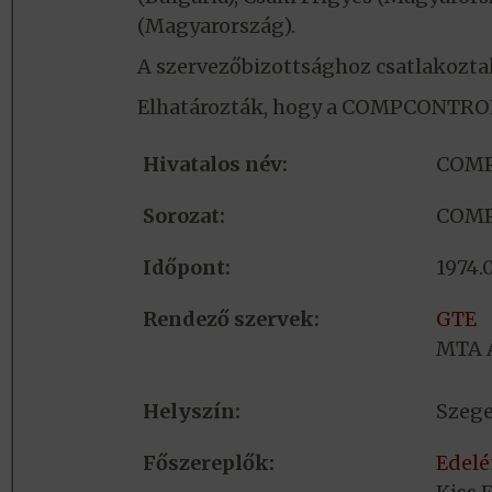
(Magyarország).
A szervezőbizottsághoz csatlakoztak
Elhatározták, hogy a COMPCONTROL
Hivatalos név:
COMP
Sorozat:
COM
Időpont:
1974.
Rendező szervek:
GTE
MTA A
Helyszín:
Szeg
Főszereplők:
Edelé