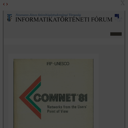
X
‹
›