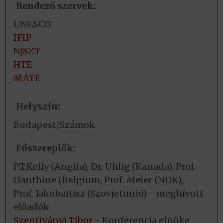
Rendező szervek:
UNESCO
IFIP
NJSZT
HTE
MATE
Helyszín:
Budapest/Számok
Főszereplők:
P.T.Kelly (Anglia), Dr. Uhlig (Kanada), Prof.
Danthine (Belgium, Prof. Meier (NDK),
Prof. Jakubaitisz (Szovjetunió) - meghívott
előadók
Szentiványi Tibor
- Konferencia elnöke