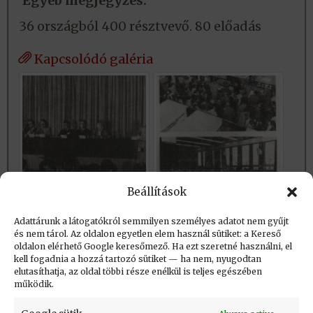
Egyéb megjegyzés:
36 országból 400 résztvevő. 80 előadás
Kapcsolódó galéria
Beállítások
Adattárunk a látogatókról semmilyen személyes adatot nem gyűjt
és nem tárol. Az oldalon egyetlen elem használ sütiket: a Kereső
Létrehozva (post_date): 2016.04.03. 17:23
oldalon elérhető Google keresőmező. Ha ezt szeretné használni, el
Utolsó módosítás (post_modified): 2021.02.11.
kell fogadnia a hozzá tartozó sütiket — ha nem, nyugodtan
elutasíthatja, az oldal többi része enélkül is teljes egészében
17:53
működik.