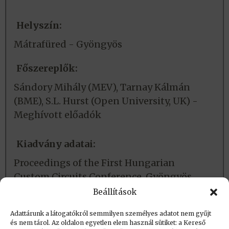
Helyszín:
Mátrafüred - Gyöngyös
Főszereplők:
Sándory Mihály (MEV), Tarnay Kálmán
(BME), S.L. Hurst (Open University, UK) -
Meghívott előadók
Kiadvány adatai:
Proceedings of the First Hungarian
Custom Circuits Conference. Gyöngyös,
1987. V. 12-15. 316 old.
Beállítások
Adattárunk a látogatókról semmilyen személyes adatot nem gyűjt
és nem tárol. Az oldalon egyetlen elem használ sütiket: a Kereső
Létrehozva (post_date): 2015.10.13. 17:29