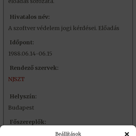
előadás sorozata.
Hivatalos név:
A szoftver védelem jogi kérdései. Előadás
Időpont:
1988.06.14-06.15
Rendező szervek:
NJSZT
Helyszín:
Budapest
Főszereplők:
R.N. Freed - előadó
Beállítások