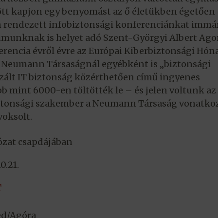
ött kapjon egy benyomást az ő életükben égetően
n rendezett infobiztonsági konferenciánkat immá
unknak is helyet adó Szent-Györgyi Albert Ago
rencia évről évre az Európai Kiberbiztonsági Hón
a Neumann Társaságnál egyébként is „biztonsági
zált IT biztonság közérthetően című ingyenes
mint 6000-en töltötték le – és jelen voltunk az
biztonsági szakember a Neumann Társaság vonatko
oksolt.
ózat csapdájában
0.21.
T
ed/Agóra