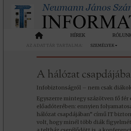
HÍREK
RÓLUN
SZEMÉLYEK
A hálózat csapdájáb
Infobiztonságról – nem csak diáko
Egyszerre mintegy százötven fő fér
előadóterében: ennyien folyamatosan 
hálózat csapdájában” című IT bizto
volt, hogy minél több diák figyelmé
a teltház cserélődött is, a konfere