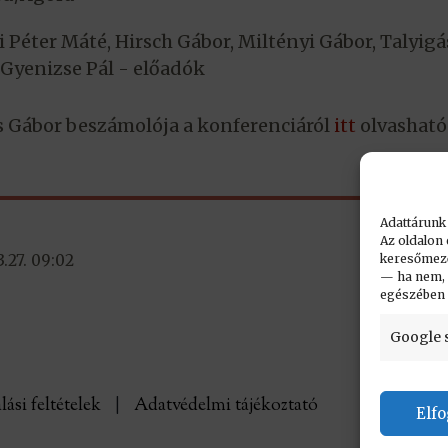
i Péter Máté, Hirsch Gábor, Miltényi Gábor, Talyigá
, Gyenizse Pál - előadók
 Gábor beszámolója a konferenciáról
itt
olvasható
Adattárunk
Az oldalon 
keresőmező.
.27. 09:02
— ha nem, n
egészében
Google 
lási feltételek
|
Adatvédelmi tájékoztató
Elf