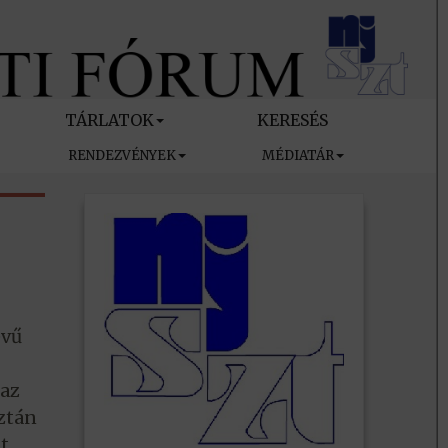
TÁRLATOK
KERESÉS
RENDEZVÉNYEK
MÉDIATÁR
evű
 az
aztán
t,