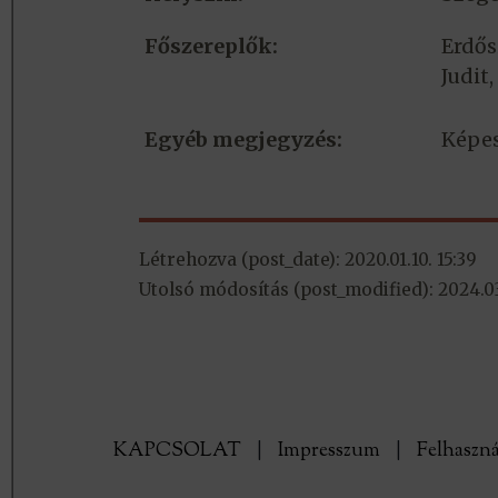
Főszereplők:
Erdős
Judit
Egyéb megjegyzés:
Képes
Létrehozva (post_date): 2020.01.10. 15:39
Utolsó módosítás (post_modified): 2024.03
KAPCSOLAT
|
Impresszum
|
Felhaszná