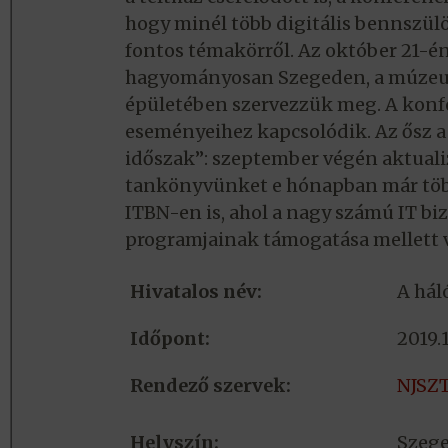
hogy minél több digitális bennszül
fontos témakörről. Az október 21-é
hagyományosan Szegeden, a múzeum
épületében szervezzük meg. A konfe
eseményeihez kapcsolódik. Az ősz 
időszak”: szeptember végén aktuali
tankönyvünket e hónapban már több 
ITBN-en is, ahol a nagy számú IT 
programjainak támogatása mellett v
Hivatalos név:
A hál
Időpont:
2019.1
Rendező szervek:
NJSZ
Helyszín:
Szeg