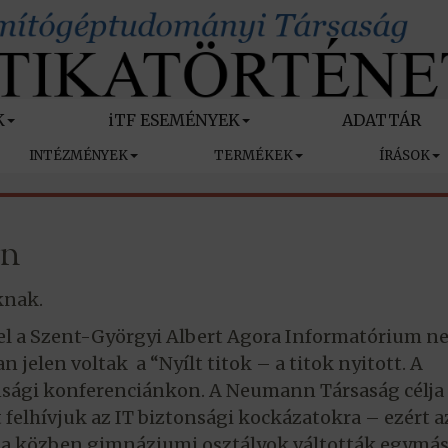
K
iTF ESEMÉNYEK
ADATTÁR
INTÉZMÉNYEK
TERMÉKEK
ÍRÁSOK
an
knak.
 el a Szent-Györgyi Albert Agora Informatórium n
jelen voltak a “Nyílt titok – a titok nyitott. A
nsági konferenciánkon. A Neumann Társaság célja
t felhívjuk az IT biztonsági kockázatokra – ezért 
ncia közben gimnáziumi osztályok váltották egymás