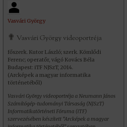
Vasvári György
✟
Vasvári György videoportréja
főszerk. Kutor László; szerk. Kömlődi
Ferenc; operatőr, vágó Kovács Béla
Budapest: iTF NJSzT, 2014.
(Arcképek a magyar informatika
történetéből)
Vasvári György videoportréja a Neumann János
Számítógép-tudományi Társaság (NJSzT)
Informatikatörténeti Fóruma (iTF)
szervezésében készített “Arcképek a magyar
informatika történetéből” sorozatában.