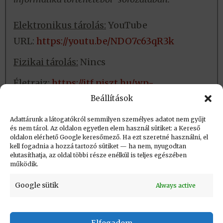
Elektronikus tárolás:
YouTube
URL:
https://youtu.be/NDO7c63qR3k
Fizikai tárolás:
Nincs
Életrajz:
https://itf.njszt.hu/wp-
content/uploads/2019/09/Vasvari-Gyorgy-
Beállítások
Eletrajz-2011.pdf
Adattárunk a látogatókról semmilyen személyes adatot nem gyűjt
és nem tárol. Az oldalon egyetlen elem használ sütiket: a Kereső
oldalon elérhető Google keresőmező. Ha ezt szeretné használni, el
Létrehozva: 2016.04.15. 09:46
kell fogadnia a hozzá tartozó sütiket — ha nem, nyugodtan
elutasíthatja, az oldal többi része enélkül is teljes egészében
Utolsó módosítás: 2023.09.01. 20:34
működik.
Google sütik
Always active