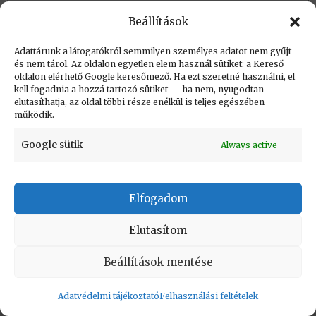
Beállítások
Létrehozva: 2025.04.16. 13:39
Adattárunk a látogatókról semmilyen személyes adatot nem gyűjt
és nem tárol. Az oldalon egyetlen elem használ sütiket: a Kereső
Utolsó módosítás: 2025.04.16. 13:39
oldalon elérhető Google keresőmező. Ha ezt szeretné használni, el
kell fogadnia a hozzá tartozó sütiket — ha nem, nyugodtan
elutasíthatja, az oldal többi része enélkül is teljes egészében
működik.
Google sütik
Always active
KAPCSOLAT
|
Impresszum
|
Felhasználási
feltételek
|
Adatvédelmi tájékoztató
Elfogadom
Vissza a lap tetejére
Elutasítom
Copyright © Informatikatörténeti Fórum 2017
Beállítások mentése
Adatvédelmi tájékoztató
Felhasználási feltételek