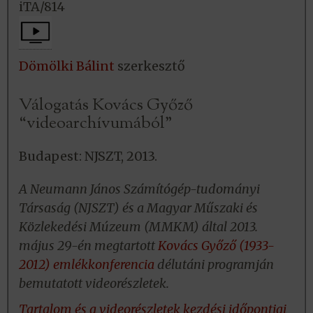
iTA/814
Dömölki Bálint
szerkesztő
Válogatás Kovács Győző
“videoarchívumából”
Budapest: NJSZT, 2013.
A Neumann János Számítógép-tudományi
Társaság (NJSZT) és a Magyar Műszaki és
Közlekedési Múzeum (MMKM) által 2013.
május 29-én megtartott
Kovács Győző (1933-
2012) emlékkonferencia
délutáni programján
bemutatott videorészletek.
Tartalom és a videorészletek kezdési időpontjai