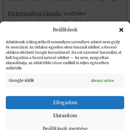
Elektronikus tárolás:
YouTube
URL:
https://youtu.be/YanI6Es7mio
Beállítások
Fizikai tárolás:
Nincs
Adattárunk a látogatókról semmilyen személyes adatot nem gyűjt
és nem tárol. Az oldalon egyetlen elem használ sütiket: a Kereső
oldalon elérhető Google keresőmező. Ha ezt szeretné használni, el
Létrehozva: 2017.09.14. 09:33
kell fogadnia a hozzá tartozó sütiket — ha nem, nyugodtan
elutasíthatja, az oldal többi része enélkül is teljes egészében
Utolsó módosítás: 2024.10.03. 11:36
működik.
Google sütik
Always active
Elfogadom
KAPCSOLAT
|
Impresszum
|
Felhasználási
feltételek
|
Adatvédelmi tájékoztató
Elutasítom
Vissza a lap tetejére
Beállítások mentése