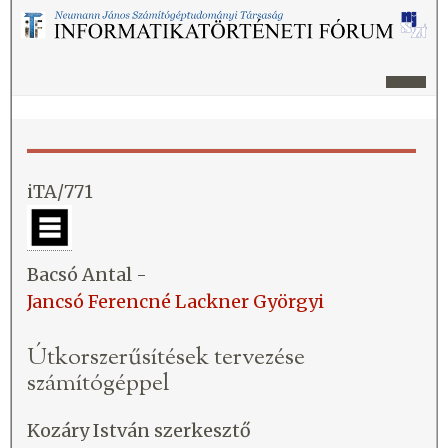
iTA/771
Bacsó Antal -
Jancsó Ferencné Lackner Györgyi
Útkorszerűsítések tervezése
számítógéppel
Kozáry István szerkesztő