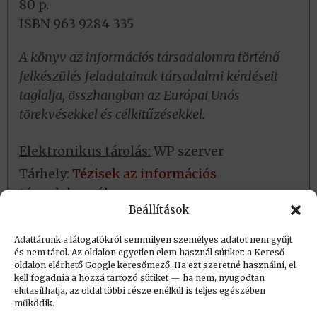
80 p.
ISBN 963 9284 335
A könyv az információs társadalomra történő
felkészülés feladatainak társadalmi kérdéseit
taglalja, összhangban az Európai Unós
törekvésekkel és célkitűzésekkel.
Elektronikus tárolás:
WP szerver
Tárhely:
Tézisek az információs
társadalomról
Beállítások
Fizikai tárolás:
Nincs
Adattárunk a látogatókról semmilyen személyes adatot nem gyűjt
és nem tárol. Az oldalon egyetlen elem használ sütiket: a Kereső
oldalon elérhető Google keresőmező. Ha ezt szeretné használni, el
Létrehozva: 2016.02.22. 16:20
kell fogadnia a hozzá tartozó sütiket — ha nem, nyugodtan
elutasíthatja, az oldal többi része enélkül is teljes egészében
Utolsó módosítás: 2023.09.01. 20:34
működik.