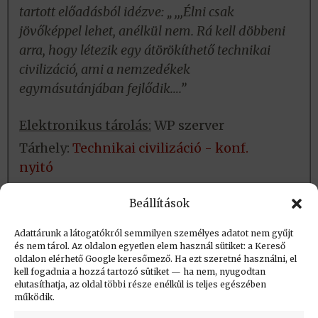
tartott előadásból idézve: „,,,Élni csak
jövőképpel lehet, anélkül nem. Rá kell döbbeni
arra, hogy létezik egy átörökíthető technikai
civilizáció, ami a nemzedékek
egymásutánjában fejlődik….”
Elektronikus tárolás:
WP szerver
Tárhely:
Technikai civilizáció - konf.
nyitó
Fizikai tárolás:
Helye: könyvtár
Beállítások
Azonosító:
Adattárunk a látogatókról semmilyen személyes adatot nem gyűjt
és nem tárol. Az oldalon egyetlen elem használ sütiket: a Kereső
oldalon elérhető Google keresőmező. Ha ezt szeretné használni, el
Létrehozva: 2016.05.21. 11:35
kell fogadnia a hozzá tartozó sütiket — ha nem, nyugodtan
elutasíthatja, az oldal többi része enélkül is teljes egészében
Utolsó módosítás: 2023.09.01. 20:35
működik.