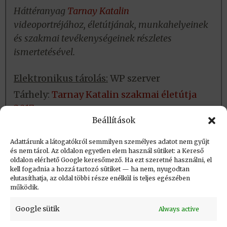
Háttéranyag
Tarnay Katalin
videoportréjához, életútjának, munkahelyeinek
és szakmai tevékenységeinek részletes
ismertetésével.
Elektronikus tárolás:
WP szerver
Tárhely:
Tarnay Katalin szakmai életútja
2017
Beállítások
Fizikai tárolás:
Nincs
Adattárunk a látogatókról semmilyen személyes adatot nem gyűjt
és nem tárol. Az oldalon egyetlen elem használ sütiket: a Kereső
oldalon elérhető Google keresőmező. Ha ezt szeretné használni, el
Létrehozva: 2018.01.15. 13:57
kell fogadnia a hozzá tartozó sütiket — ha nem, nyugodtan
elutasíthatja, az oldal többi része enélkül is teljes egészében
Utolsó módosítás: 2024.01.09. 09:13
működik.
Google sütik
Always active